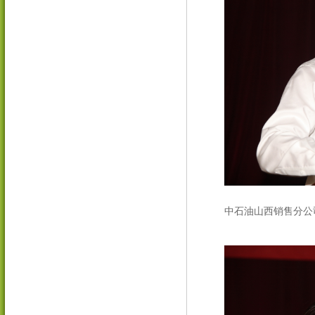
中石油山西销售分公