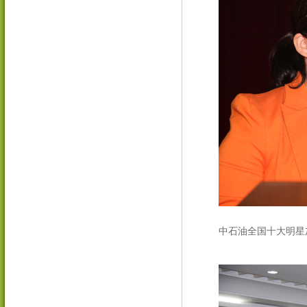
中石油全国十大明星