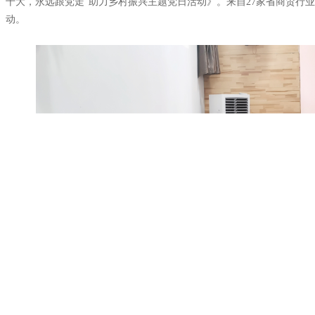
十大，永远跟党走”助力乡村振兴主题党日活动
》。来自
27
家省
商贸行业
动。