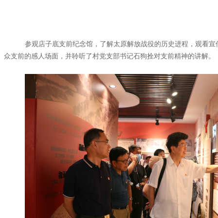
参观
店子底
支前纪念馆
，了解
太原解放战役
的历史进程，观看宣
众支前的感人场面
，并聆听了村党支部书记石狗拴对支前精神的讲解。